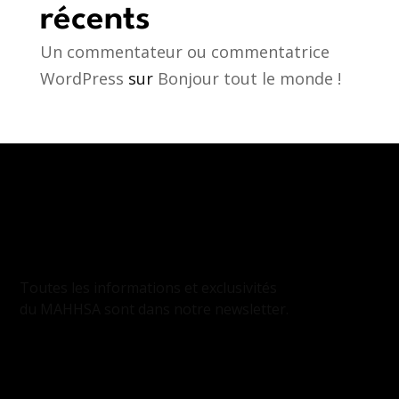
récents
Un commentateur ou commentatrice
WordPress
sur
Bonjour tout le monde !
INSCRIPTION
À LA NEWSLETTER
Toutes les informations et exclusivités
du MAHHSA sont dans notre newsletter.