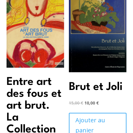
Entre art
Brut et Joli
des fous et
Le
Le
15,00
€
10,00
€
art brut.
prix
prix
La
initial
actuel
Ajouter au
était :
est :
Collection
panier