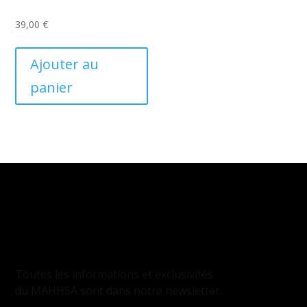
39,00
€
Ajouter au
panier
INSCRIPTION
À LA NEWSLETTER
Toutes les informations et exclusivités
du MAHHSA sont dans notre newsletter.