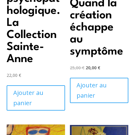
Quand la
hologique.
création
La
échappe
Collection
au
Sainte-
symptôme
Anne
Le
Le
25,00
€
20,00
€
prix
prix
22,00
€
initial
actuel
Ajouter au
était :
est :
Ajouter au
panier
25,00 €.
20,00 €.
panier