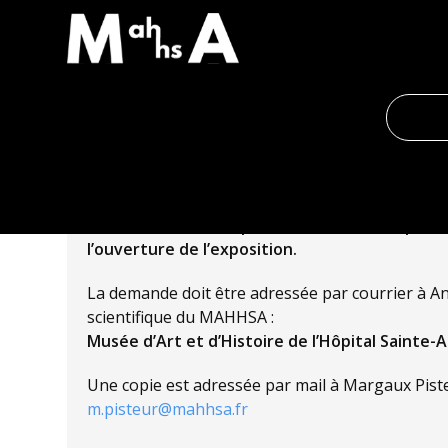
Accueil
›
Demande de prêt
FORMULER LA DEM
Toute demande de prêt d’œuvre(s) doit parve
l’ouverture de l’exposition.
La demande doit être adressée par courrier à 
scientifique du MAHHSA :
Musée d’Art et d’Histoire de l’Hôpital Sainte-
Une copie est adressée par mail à Margaux Piste
m.pisteur@mahhsa.fr