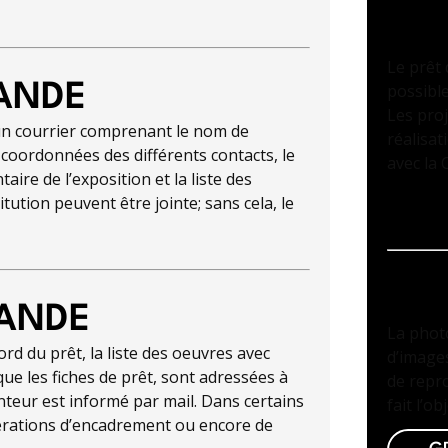
PR
Le prêt 
MANDE
possible
Les proj
un courrier comprenant le nom de
réalisat
s coordonnées des différents contacts, le
avec la 
ntaire de l’exposition et la liste des
tution peuvent être jointe; sans cela, le
PH
MANDE
La photo
cord du prêt, la liste des oeuvres avec
d’images
que les fiches de prêt, sont adressées à
de repr
nteur est informé par mail. Dans certains
fait l’ob
opérations d’encadrement ou encore de