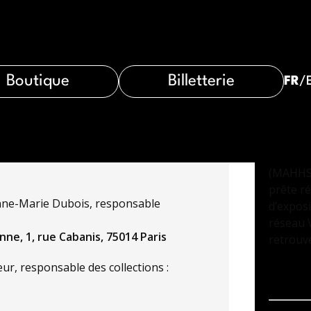
Boutique
Billetterie
FR
/
ANDE
PR
nir au musée au moins 6 mois avant
Le Musée
(MAHHSA)
prête r
Anne-Marie Dubois, responsable
d’expos
réseau 
Anne,
1, rue Cabanis, 75014 Paris
retrouve
ur, responsable des collections :