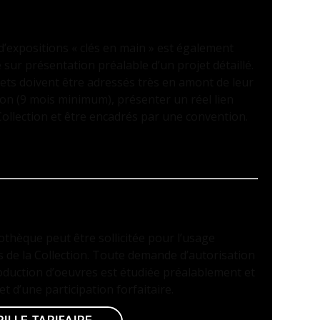
Ê
T D’EXPOSITIONS
d’expositions « clés en main » est également
 sur présentation préalable d’un projet détaillé.
ets doivent être adressés très en amont de leur
ion (9 mois minimum), présenter un réel lien
Collection et être encadrés par une convention.
OTOTHÈQUE
thèque peut être sollicitée pour l’usage
 de la Collection. Toute demande d’autorisation
oduction d’oeuvres est étudiée préalablement et
jet d’une participation forfaitaire.