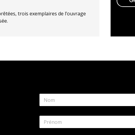
GR
rêtées, trois exemplaires de l’ouvrage
sée.
N
o
m
*
P
r
é