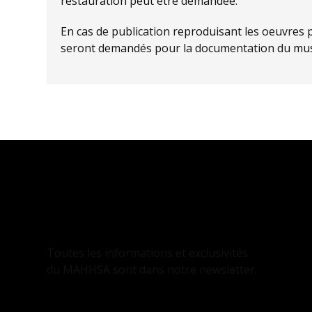
restauration peut être demandée.
En cas de publication reproduisant les oeuvres p
seront demandés pour la documentation du mu
INSCRIPTION
À LA NEWSLETTER
Toutes les informations et exclusivités
du MAHHSA sont dans notre newsletter.