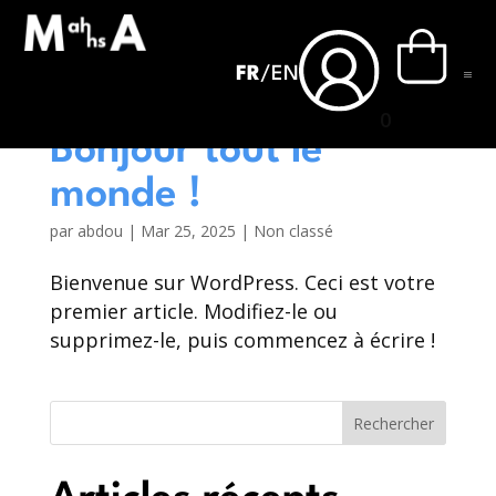
FR
/
EN
0
Bonjour tout le
monde !
par
abdou
|
Mar 25, 2025
| Non classé
Bienvenue sur WordPress. Ceci est votre
premier article. Modifiez-le ou
supprimez-le, puis commencez à écrire !
Rechercher